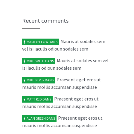
Donec in laoreet nisi fusce aliquet
02
ante vitae
MAR
Recent comments
mars 2, 2014
No replies
Mauris at sodales sem
MARK YELLOW
DANS
Cras elit ligula scelerisque
04
vel isi iaculis odioun sodales sem
accumsan tristique quis
FÉV
février 4, 2014
Mauris at sodales sem vel
No replies
MIKE SMITH
DANS
isi iaculis odioun sodales sem
Maecenas risus metus malesuada
03
Praesent eget eros ut
MIKE SILVER
DANS
ut libero in
FÉV
mauris mollis accumsan suspendisse
février 3, 2014
No replies
Praesent eget eros ut
MATT RED
DANS
mauris mollis accumsan suspendisse
Aenean vel dolor volutpat
05
sollicitudin neque rhon
JAN
Praesent eget eros ut
ALAN GREEN
DANS
mauris mollis accumsan suspendisse
janvier 5, 2014
No replies