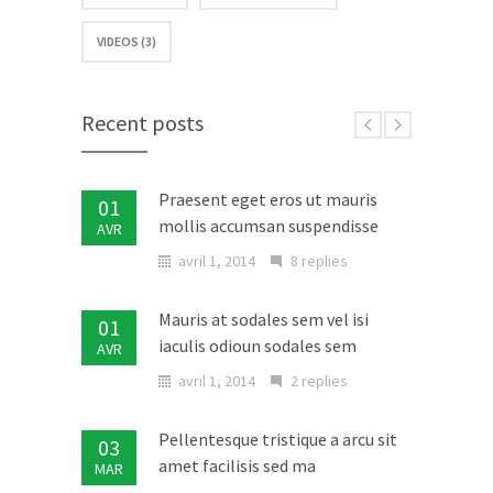
VIDEOS (3)
Recent posts
Praesent eget eros ut mauris
01
mollis accumsan suspendisse
AVR
avril 1, 2014
8 replies
Mauris at sodales sem vel isi
01
iaculis odioun sodales sem
AVR
avril 1, 2014
2 replies
Pellentesque tristique a arcu sit
03
amet facilisis sed ma
MAR