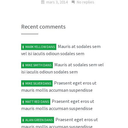
mars 3, 2014
No replies
Donec in laoreet nisi fusce aliquet
02
ante vitae
MAR
Recent comments
mars 2, 2014
No replies
Mauris at sodales sem
MARK YELLOW
DANS
Cras elit ligula scelerisque
04
vel isi iaculis odioun sodales sem
accumsan tristique quis
FÉV
février 4, 2014
Mauris at sodales sem vel
No replies
MIKE SMITH
DANS
isi iaculis odioun sodales sem
Maecenas risus metus malesuada
03
Praesent eget eros ut
MIKE SILVER
DANS
ut libero in
FÉV
mauris mollis accumsan suspendisse
février 3, 2014
No replies
Praesent eget eros ut
MATT RED
DANS
mauris mollis accumsan suspendisse
Aenean vel dolor volutpat
05
sollicitudin neque rhon
JAN
Praesent eget eros ut
ALAN GREEN
DANS
mauris mollis accumsan suspendisse
janvier 5, 2014
No replies