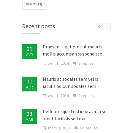
VIDEOS (3)
Etiam augue erat porttitor
06
fringilla consectetur
NOV
novembre 6, 2013
No replies
Recent posts
Praesent eget eros ut mauris
01
mollis accumsan suspendisse
AVR
avril 1, 2014
8 replies
Mauris at sodales sem vel isi
01
iaculis odioun sodales sem
AVR
avril 1, 2014
2 replies
Pellentesque tristique a arcu sit
03
amet facilisis sed ma
MAR
mars 3, 2014
No replies