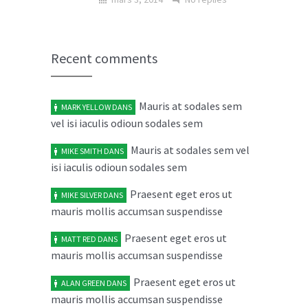
Donec in laoreet nisi fusce aliquet
02
ante vitae
MAR
Recent comments
mars 2, 2014
No replies
Mauris at sodales sem
MARK YELLOW
DANS
Cras elit ligula scelerisque
04
vel isi iaculis odioun sodales sem
accumsan tristique quis
FÉV
février 4, 2014
Mauris at sodales sem vel
No replies
MIKE SMITH
DANS
isi iaculis odioun sodales sem
Maecenas risus metus malesuada
03
Praesent eget eros ut
MIKE SILVER
DANS
ut libero in
FÉV
mauris mollis accumsan suspendisse
février 3, 2014
No replies
Praesent eget eros ut
MATT RED
DANS
mauris mollis accumsan suspendisse
Aenean vel dolor volutpat
05
sollicitudin neque rhon
JAN
Praesent eget eros ut
ALAN GREEN
DANS
mauris mollis accumsan suspendisse
janvier 5, 2014
No replies