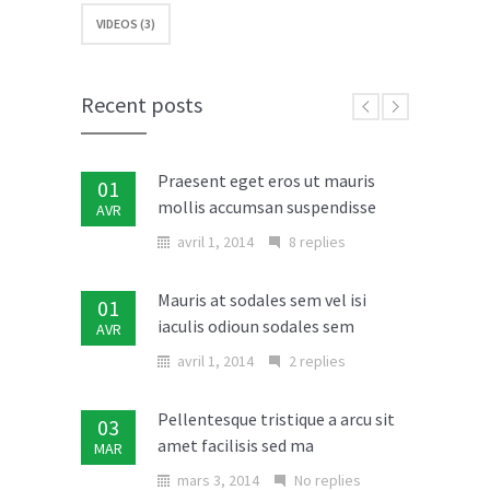
VIDEOS (3)
Etiam augue erat porttitor
06
fringilla consectetur
NOV
novembre 6, 2013
No replies
Recent posts
Praesent eget eros ut mauris
01
mollis accumsan suspendisse
AVR
avril 1, 2014
8 replies
Mauris at sodales sem vel isi
01
iaculis odioun sodales sem
AVR
avril 1, 2014
2 replies
Pellentesque tristique a arcu sit
03
amet facilisis sed ma
MAR
mars 3, 2014
No replies