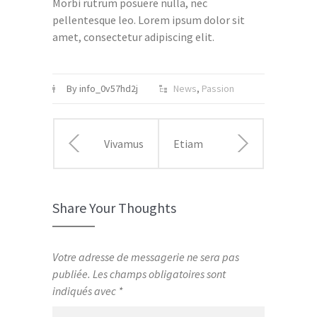
Morbi rutrum posuere nulla, nec
pellentesque leo. Lorem ipsum dolor sit
amet, consectetur adipiscing elit.
By info_0v57hd2j
News
,
Passion
Vivamus
Etiam
et nulla
augue
Share Your Thoughts
risus
erat
nulla
porttitor
Votre adresse de messagerie ne sera pas
publiée.
Les champs obligatoires sont
rhoncus
fringilla
indiqués avec
*
euismod
consectetur