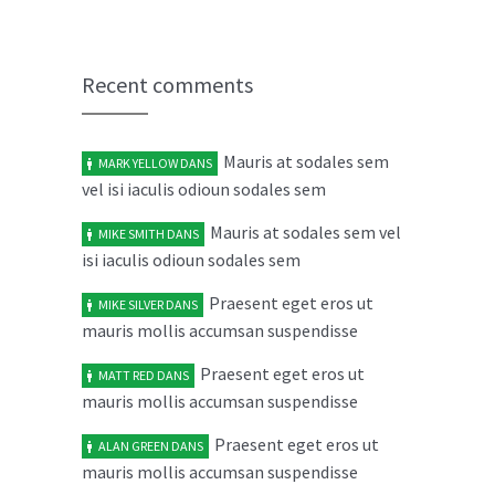
Donec in laoreet nisi fusce aliquet
02
ante vitae
MAR
Recent comments
mars 2, 2014
No replies
Mauris at sodales sem
MARK YELLOW
DANS
Cras elit ligula scelerisque
04
vel isi iaculis odioun sodales sem
accumsan tristique quis
FÉV
février 4, 2014
Mauris at sodales sem vel
No replies
MIKE SMITH
DANS
isi iaculis odioun sodales sem
Maecenas risus metus malesuada
03
Praesent eget eros ut
MIKE SILVER
DANS
ut libero in
FÉV
mauris mollis accumsan suspendisse
février 3, 2014
No replies
Praesent eget eros ut
MATT RED
DANS
mauris mollis accumsan suspendisse
Aenean vel dolor volutpat
05
sollicitudin neque rhon
JAN
Praesent eget eros ut
ALAN GREEN
DANS
mauris mollis accumsan suspendisse
janvier 5, 2014
No replies