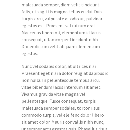
malesuada semper, diam velit tincidunt
felis, ut sagittis magna tellus eu dui. Duis
turpis arcu, vulputate at odio ut, pulvinar
egestas est. Praesent vel rutrum erat.
Maecenas libero mi, elementum id lacus
consequat, ullamcorper tincidunt nibh.
Donec dictum velit aliquam elementum
egestas.
Nunc vel sodales dolor, at ultrices nisi.
Praesent eget nisi a dolor feugiat dapibus id
non nulla. In pellentesque tempus arcu,
vitae bibendum lacus interdum sit amet.
Vivamus gravida vitae magna vel
pellentesque. Fusce consequat, turpis
malesuada semper sodales, tortor risus
commodo turpis, vel eleifend dolor libero
sit amet dolor. Mauris convallis nibh nunc,
ut semper arcu egestas quis. Phasellus risus