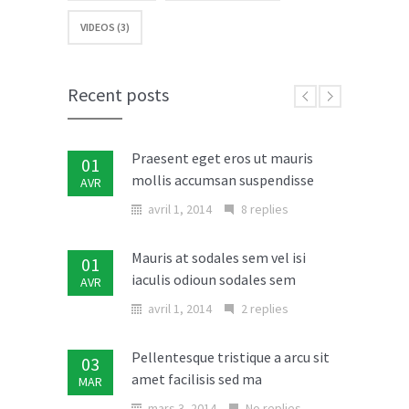
VIDEOS (3)
Etiam augue erat porttitor
06
fringilla consectetur
NOV
novembre 6, 2013
No replies
Recent posts
Praesent eget eros ut mauris
01
mollis accumsan suspendisse
AVR
avril 1, 2014
8 replies
Mauris at sodales sem vel isi
01
iaculis odioun sodales sem
AVR
avril 1, 2014
2 replies
Pellentesque tristique a arcu sit
03
amet facilisis sed ma
MAR
mars 3, 2014
No replies